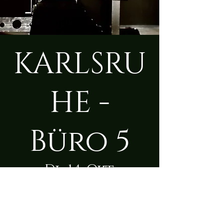
KARLSRU
HE -
Büro 5
Di., 14. Okt.
  |  
Karlsruhe
Zeit & Ort