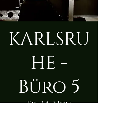
KARLSRU
HE -
Büro 5
Fr., 14. Nov.
  |  
Karlsruhe
Zeit & Ort