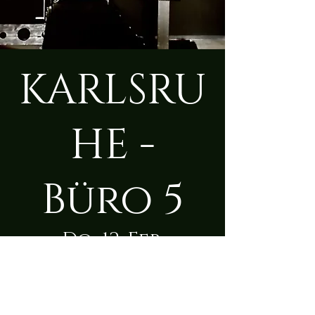
KARLSRU
HE -
Büro 5
Do., 12. Feb.
  |  
Karlsruhe
Zeit & Ort