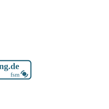
ung.de
fsm