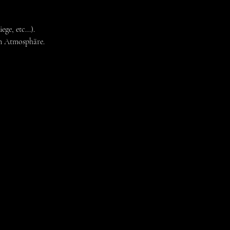
e, etc...).
en Atmosphäre.