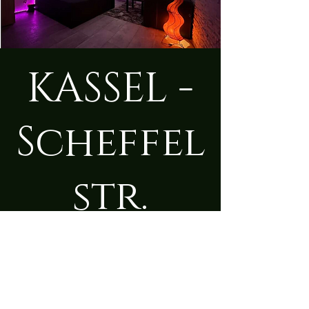
KASSEL -
Scheffel
str.
Fr., 08. Aug.
  |  
Kassel
Zeit & Ort