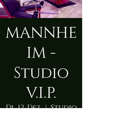
MANNHE
IM -
Studio
V.I.P.
Di., 12. Dez.
  |  
Studio