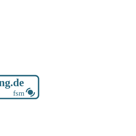
ung.de
fsm