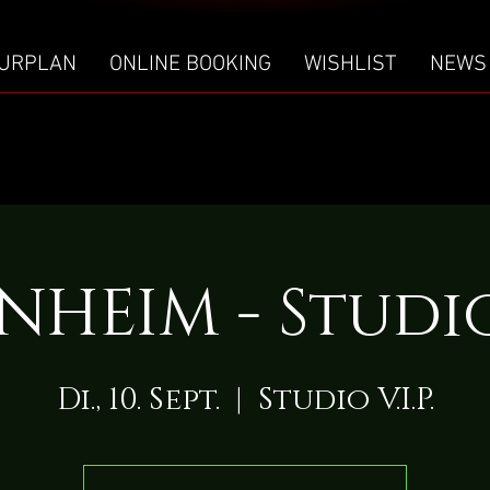
URPLAN
ONLINE BOOKING
WISHLIST
NEWS
HEIM - Studio V
Di., 10. Sept.
  |  
Studio V.I.P.