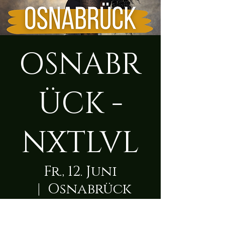
OSNABR
ÜCK -
NXTLVL
Fr., 12. Juni
  |  
Osnabrück
Zeit & Ort