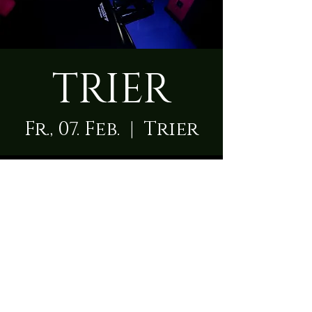
TRIER
Fr., 07. Feb.
  |  
Trier
Zeit & Ort
07. Feb. 2025, 09:00 – 23:50
Trier, Karl-Benz-Straße 1, 54292
Trier, Deutschland
Über die Location
Die Herrin empfängt Dich  in einem modernen 