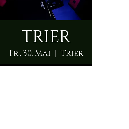
TRIER
Fr., 30. Mai
  |  
Trier
Zeit & Ort
30. Mai 2025, 09:00 – 23:50
Trier, Karl-Benz-Straße 1, 54292
Trier, Deutschland
Über die Location
Die Herrin empfängt Dich  in einem modernen 