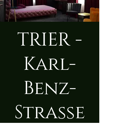
TRIER -
Karl-
Benz-
Straße
Mi., 25. Juni
  |  
Trier