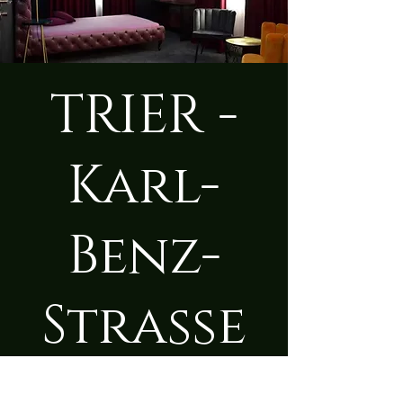
TRIER -
Karl-
Benz-
Straße
Do., 26. Juni
  |  
Trier