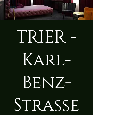
TRIER -
Karl-
Benz-
Straße
Do., 24. Juli
  |  
Trier