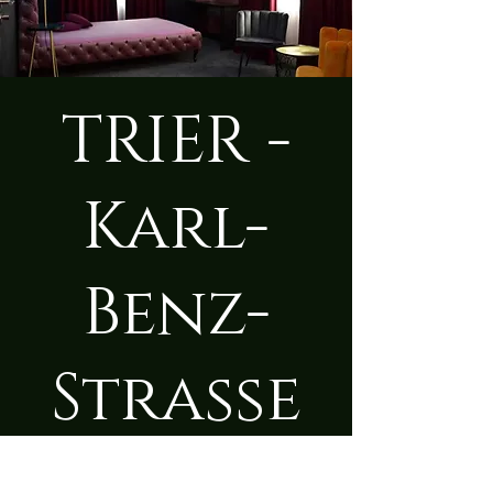
TRIER -
Karl-
Benz-
Straße
Mo., 18. Aug.
  |  
Trier