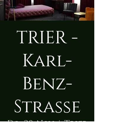
TRIER -
Karl-
Benz-
Straße
Do., 20. Nov.
  |  
Trier