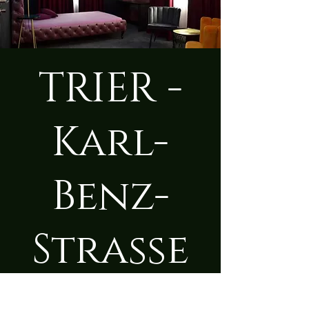
TRIER -
Karl-
Benz-
Straße
Mo., 08. Dez.
  |  
Trier