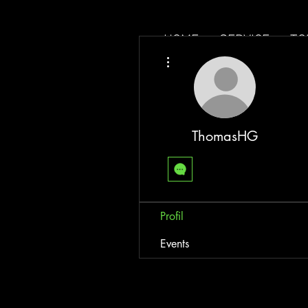
HOME
SERVICE
TO
Weitere Optionen
ThomasHG
Profil
Events