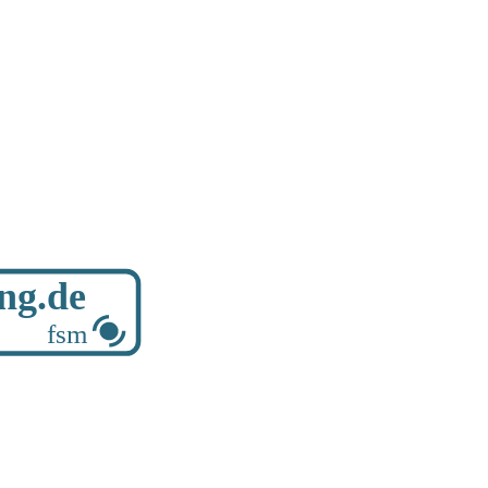
ung.de
fsm