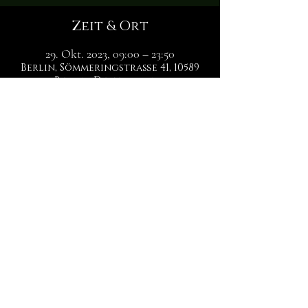
Zeit & Ort
29. Okt. 2023, 09:00 – 23:50
Berlin, Sömmeringstraße 41, 10589
Berlin, Deutschland
Über die Location
Das Sweet Tabu, unter Leitung von Lady Estelle, 
ist ein besonders glamouröses Studio. Hier 
erinnert nichts an ein rudimentäres Verließ - au 
contraire! Das Sweet Tabu legt den Fokus sowohl 
optisch als auch bezüglich des vorhandenen 
Equipments auf Luxus. Das Ambiente 
unterstreicht die Erscheinung der Herrin und 
zieht Dich sofort in den Bann Deiner Lady, deren 
verschmitzen Blick du sofort als Deinen 
Untergang besieglen kannst. Die Verführung wird 
grenzenlos sein:
Ebenfalls nicht verpassen: Am Dienstag, den 03.10. 