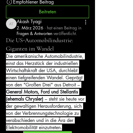
Empfohlener Beitrag
Beitreten
Akash Tyagi
Akash Tyagi
2. März 2026
·
hat einen Beitrag in
Fragen & Antworten
veröffentlicht.
Die US-Automobilindustrie:
Giganten im Wandel
Die amerikanische Automobilindustrie, 
einst das Herzstück der industriellen 
Wirtschaftskraft der USA, durchlebt 
einen tiefgreifenden Wandel. Geprägt 
von den "Großen Drei" aus Detroit – 
General Motors, Ford und Stellantis 
(ehemals Chrysler)
 – steht sie heute vor 
der gewaltigen Herausforderung, sich 
von der Verbrennungstechnologie zu 
verabschieden und in die Ära der 
Elektromobilität einzutreten.