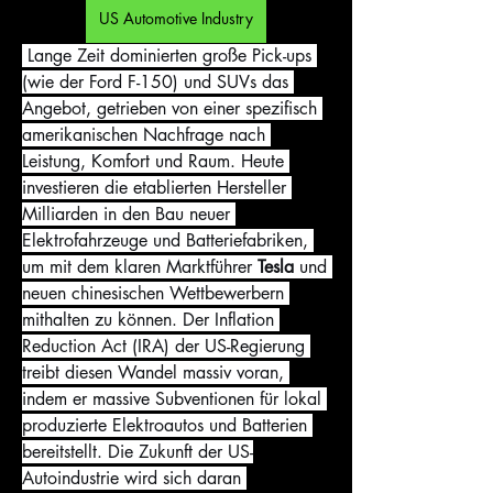
US Automotive Industry
 Lange Zeit dominierten große Pick-ups 
(wie der Ford F-150) und SUVs das 
Angebot, getrieben von einer spezifisch 
amerikanischen Nachfrage nach 
Leistung, Komfort und Raum. Heute 
investieren die etablierten Hersteller 
Milliarden in den Bau neuer 
Elektrofahrzeuge und Batteriefabriken, 
um mit dem klaren Marktführer 
Tesla
 und 
neuen chinesischen Wettbewerbern 
mithalten zu können. Der Inflation 
Reduction Act (IRA) der US-Regierung 
treibt diesen Wandel massiv voran, 
indem er massive Subventionen für lokal 
produzierte Elektroautos und Batterien 
bereitstellt. Die Zukunft der US-
Autoindustrie wird sich daran 