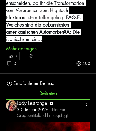
entscheiden, ob ihr die Transformation 
vom Verbrenner- zum Hightech-
Elektroauto-Hersteller gelingt.
FAQ:F: 
Welches sind die bekanntesten 
amerikanischen Automarken?A:
 Die 
ikonischsten sin…
Mehr anzeigen
0
0
400
Empfohlener Beitrag
Beitreten
Lady Lestrange
30. Januar 2026
·
Hat ein
Gruppentitelbild hinzugefügt