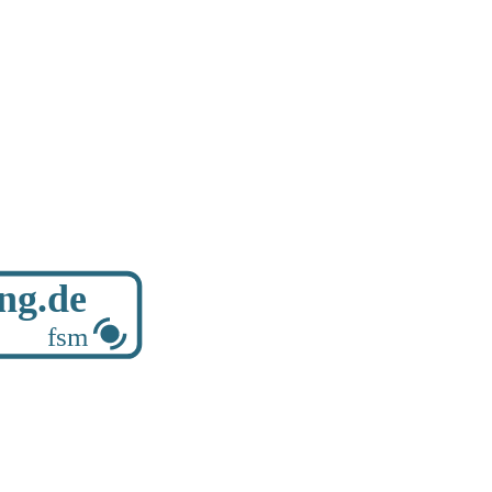
ung.de
fsm