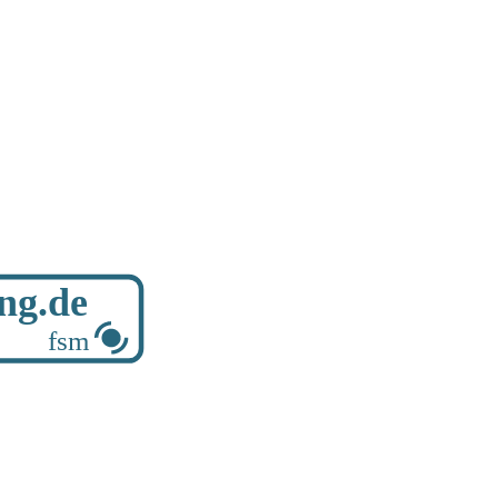
ung.de
fsm