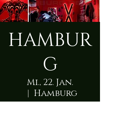
HAMBUR
G
Mi., 22. Jan.
  |  
Hamburg
Zeit & Ort
22. Jan. 2025, 09:00 – 23:50
Hamburg, Schleswiger Damm 129A,
22457 Hamburg, Deutschland