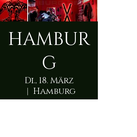
HAMBUR
G
Di., 18. März
  |  
Hamburg
Zeit & Ort
18. März 2025, 09:00 – 23:50
Hamburg, Schleswiger Damm 129A,
22457 Hamburg, Deutschland