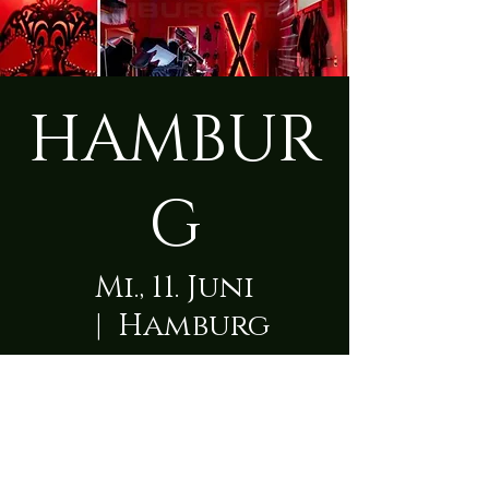
HAMBUR
G
Mi., 11. Juni
  |  
Hamburg
Zeit & Ort
11. Juni 2025, 09:00 – 23:50
Hamburg, Schleswiger Damm 129A,
22457 Hamburg, Deutschland