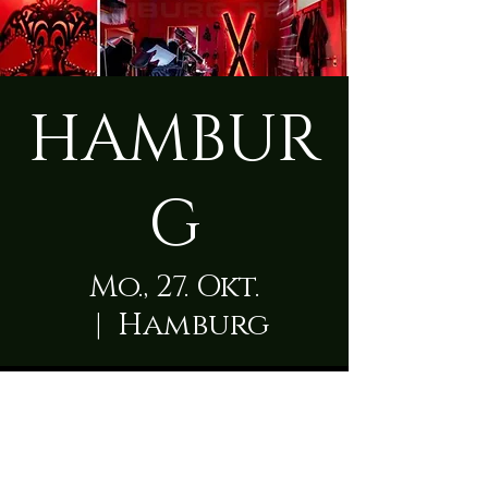
HAMBUR
G
Mo., 27. Okt.
  |  
Hamburg
Zeit & Ort
27. Okt. 2025, 09:00 – 29. Okt. 2025,
23:00
Hamburg, Schleswiger Damm 129A,