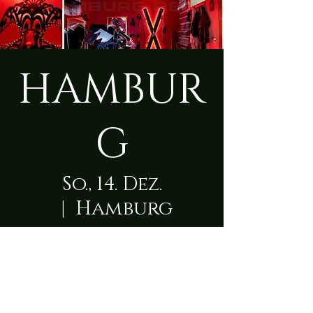
HAMBUR
G
So., 14. Dez.
  |  
Hamburg
Zeit & Ort
14. Dez. 2025, 17:00 – 16. Dez. 2025, 23:00
Hamburg, Schleswiger Damm 129A,
22457 Hamburg, Deutschland