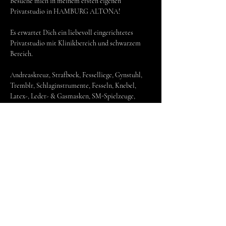
Besuche mich in meinem ersten eigenen 
Privatstudio in HAMBURG ALTONA!
Es erwartet Dich ein liebevoll eingerichtetes 
Privatstudio mit Klinikbereich und schwarzem 
Bereich.
Andreaskreuz, Strafbock, Fesselliege, Gynstuhl, 
Tremblr, Schlaginstrumente, Fesseln, Knebel, 
Latex-, Leder- & Gasmasken, SM-Spielzeuge, 
Toilettenstuhl, Latex-, Leder, Nylon- & 
Lackkleidung, Stiefel, Heels, Gummistiefel & 
vieles mehr!
Ich freue mich auf Dich!