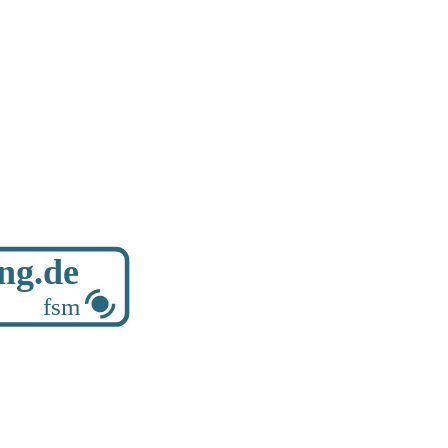
ung.de
fsm