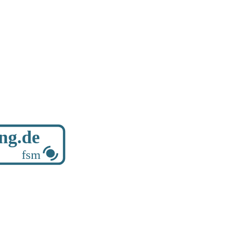
ung.de
fsm