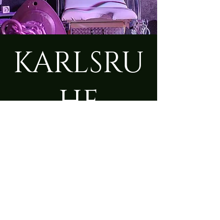
KARLSRU
HE
Fr., 19. Juli
  |  
Karlsruhe
Zeit & Ort
19. Juli 2024, 09:00 – 23:50
Karlsruhe, Südliche Uferstrasse 5,
76189 Karlsruhe, Deutschland