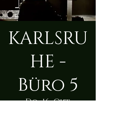
KARLSRU
HE -
Büro 5
Do., 16. Okt.
  |  
Karlsruhe
Zeit & Ort