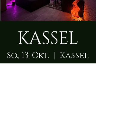
KASSEL
So., 13. Okt.
  |  
Kassel
Zeit & Ort
13. Okt. 2024, 09:00 – 23:50
Kassel, Scheffelstraße 1, 34117 Kassel,
Deutschland
Über die Location
Auch in KASSEL reist die lady mit ihrem