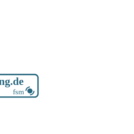
ung.de
fsm