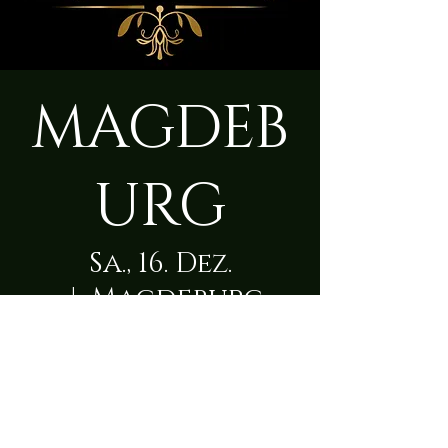
MAGDEB
URG
Sa., 16. Dez.
  |  
Magdeburg
Zeit & Ort
16. Dez. 2023, 09:00 – 23:50
Magdeburg, Nachtweide 30, 39124
Magdeburg, Deutschland