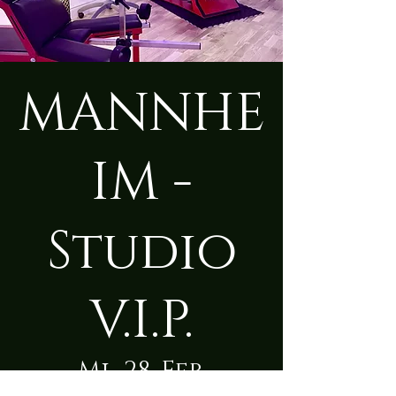
MANNHE
IM -
Studio
V.I.P.
Mi., 28. Feb.