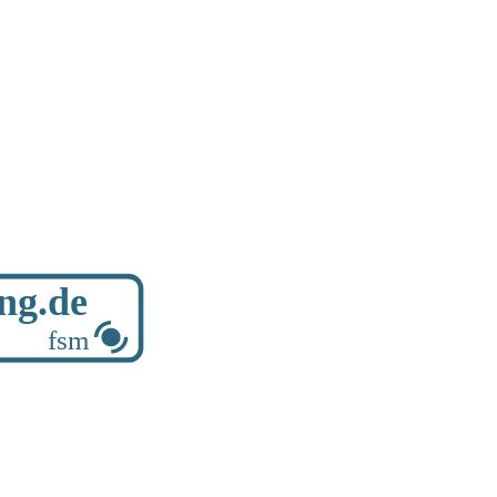
ung.de
fsm