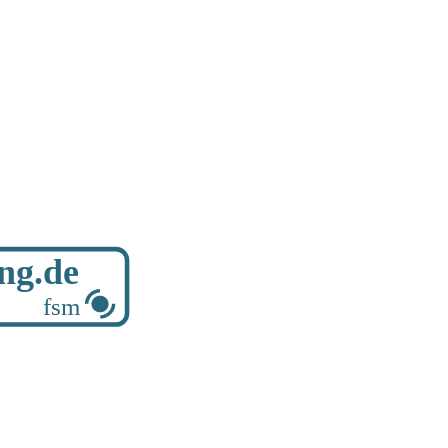
ung.de
fsm