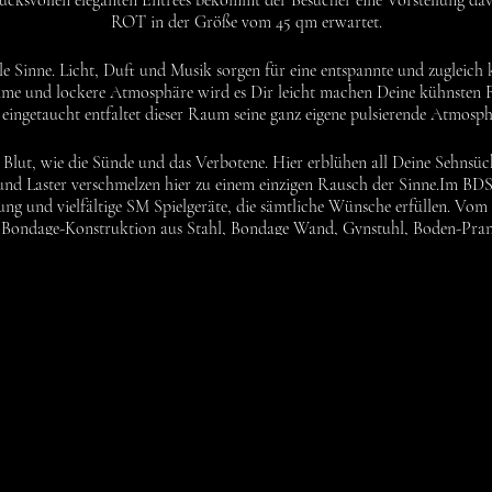
rucksvollen eleganten Entrees bekommt der Besucher eine Vorstellung d
ROT in der Größe vom 45 qm erwartet.
le Sinne. Licht, Duft und Musik sorgen für eine entspannte und zugleich
time und lockere Atmosphäre wird es Dir leicht machen Deine kühnsten Fe
eingetaucht entfaltet dieser Raum seine ganz eigene pulsierende Atmosp
lut, wie die Sünde und das Verbotene. Hier erblühen all Deine Sehnsüch
 und Laster verschmelzen hier zu einem einzigen Rausch der Sinne.Im 
g und vielfältige SM Spielgeräte, die sämtliche Wünsche erfüllen. Vom 
r Bondage-Konstruktion aus Stahl, Bondage Wand, Gynstuhl, Boden-Prang
iege. Hier beginnt das Erlebnis der besonderen Art – einfühlsam und sadist
Begierde mit wohl dosiertem Schmerz auf das Maximum gesteigert.
 einem Käfig ist der Traum für jeden SM´ler. Zahlreiche Ösen am Bettgeste
lle ab und liefere Dich Deiner Herrin aus. Sie wird Dich mit Gurten, Seil
Genieße leidenschaftliche Berührungen und einzelne Empfindungen.
ndenen Augen einer berauschenden Berührungssymphonie hinzugeben?Als
 dem Bett. Genieße das Spiel zwischen Strafe und Belohnung. Langzeiter
an dem Man(n) die Außenwelt vollkommen vergessen kann und sich von d
Welt verführen lässt.