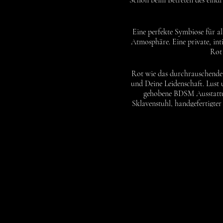
Schon beim Betreten des eind
Eine perfekte Symbiose für al
Atmosphäre. Eine private, in
Rot 
Rot wie das durchrauschende B
und Deine Leidenschaft. Lust
gehobene BDSM Ausstattun
Sklavenstuhl, handgefertigte
Käfig bis hin zur Fixierungsl
Dieses Fetisch-Stahlbett mit
Fesselspiele. Gib die Kontro
Hast Du Lust, Dich mit verbu
Deinen Platz im Käfig unter
SM Apartment Rot ist ein Ort, 