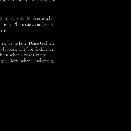
avon, was ihn im SM Apartment
 knisternde und hoch erotische
tisch -Phantasie zu äußern.In
häre.
te, Deine Lust, Deine Geilheit
BDSM Apartment Rot findet man
klassischen Andreaskreuz,
er, Elektrischer Flaschenzug,
isch zugleich. Hier wird Deine
ll ermöglichen phantasievolle
en oder Manschetten fixieren.
 gehorsamer Sklave findest Du
ziehung auf Anfrage möglich.
em Flair in eine andere bizarre