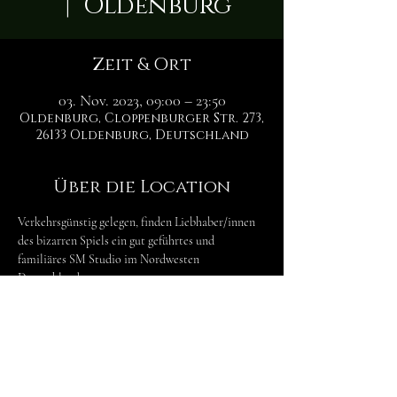
  |  
Oldenburg
Zeit & Ort
03. Nov. 2023, 09:00 – 23:50
Oldenburg, Cloppenburger Str. 273,
26133 Oldenburg, Deutschland
Über die Location
Verkehrsgünstig gelegen, finden Liebhaber/innen 
des bizarren Spiels ein gut geführtes und 
familiäres SM Studio im Nordwesten 
Deutschlands.

Die Inhaberin, Nica Nordic, ist seit Jahrzehnten 
aktiv als Domina und weiß genau, was einen Raum 
zu einem guten Spielzimmer macht. Viele 
Möbelstücke hat sie selber entworfen, und so 
können harte Abstrafungs- und 