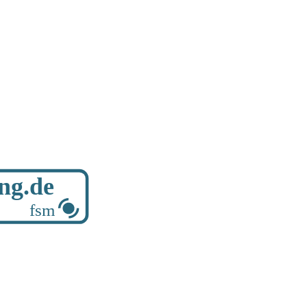
ung.de
fsm