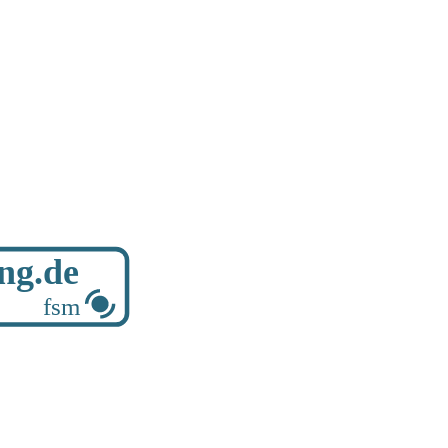
ung.de
fsm