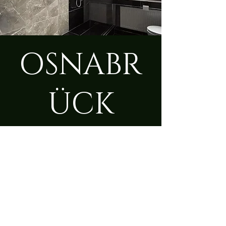
OSNABR
ÜCK
So., 15. Dez.
  |  
Osnabrück
Zeit & Ort
15. Dez. 2024, 09:00 – 23:50
Osnabrück, Bramscher Str. 213,
49090 Osnabrück, Deutschland