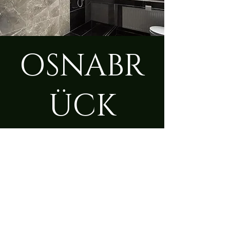
OSNABR
ÜCK
Di., 18. Feb.
  |  
Osnabrück
Zeit & Ort
18. Feb. 2025, 09:00 – 23:50
Osnabrück, Bramscher Str. 213,
49090 Osnabrück, Deutschland