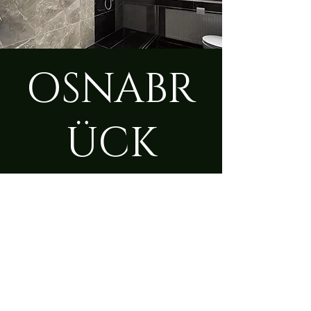
OSNABR
ÜCK
Sa., 12. Juli
  |  
Osnabrück
Zeit & Ort
12. Juli 2025, 09:00 – 23:50
Osnabrück, Bramscher Str. 213,
49090 Osnabrück, Deutschland