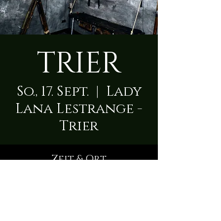
TRIER
So., 17. Sept.
  |  
Lady
Lana Lestrange -
Trier
Zeit & Ort
17. Sept. 2023, 09:00 – 23. Sept. 2023,
23:50
Lady Lana Lestrange - Trier, Karl-
Marx-Straße 59, 54290 Trier,
Deutschland