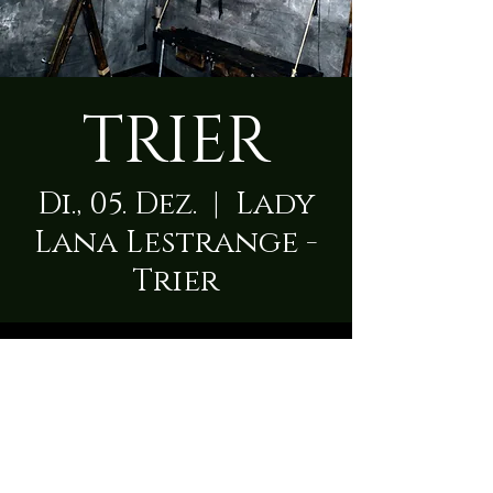
TRIER
Di., 05. Dez.
  |  
Lady
Lana Lestrange -
Trier
Zeit & Ort
05. Dez. 2023, 09:00 – 23:50
Lady Lana Lestrange - Trier, Karl-
Marx-Straße 59, 54290 Trier,
Deutschland