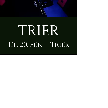
TRIER
Di., 20. Feb.
  |  
Trier
Zeit & Ort
20. Feb. 2024, 09:00 – 23:50
Trier, Ruwerer Str. 3, 54292 Trier,
Deutschland
Über die Location
Die Herrin empfängt Dich  in einem modernen 