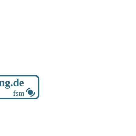
ung.de
fsm