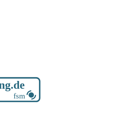
ung.de
fsm