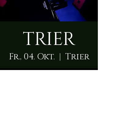
TRIER
Fr., 04. Okt.
  |  
Trier
Zeit & Ort
04. Okt. 2024, 09:00 – 23:50
Trier, Ruwerer Str. 3, 54292 Trier,
Deutschland
Über die Location
Die Herrin empfängt Dich  in einem modernen 