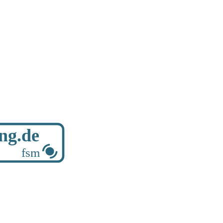
ung.de
fsm